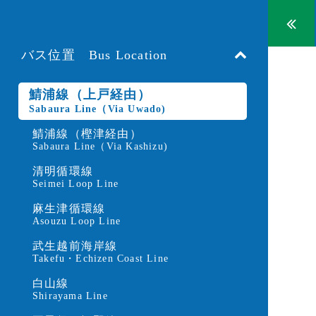
バス位置 Bus Location
鯖浦線（上戸経由）
Sabaura Line（Via Uwado)
鯖浦線（樫津経由）
Sabaura Line（Via Kashizu)
清明循環線
Seimei Loop Line
麻生津循環線
Asouzu Loop Line
武生越前海岸線
Takefu・Echizen Coast Line
白山線
Shirayama Line