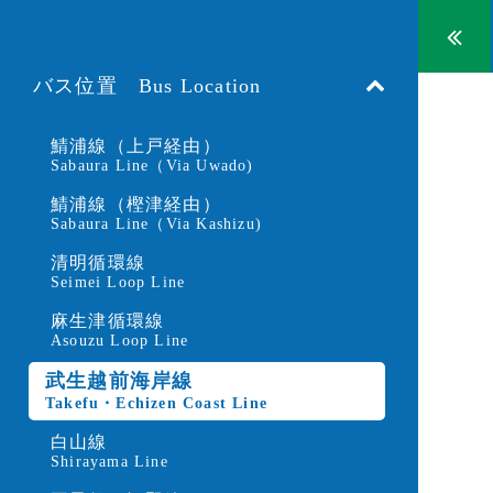
バス位置 Bus Location
鯖浦線（上戸経由）
Sabaura Line（Via Uwado)
鯖浦線（樫津経由）
Sabaura Line（Via Kashizu)
清明循環線
Seimei Loop Line
麻生津循環線
Asouzu Loop Line
武生越前海岸線
Takefu・Echizen Coast Line
白山線
Shirayama Line